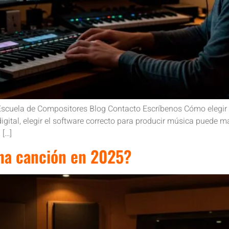
Escuela de Compositores Blog Contacto Escríbenos Cómo elegir
gital, elegir el software correcto para producir música puede ma
 […]
na canción en 2025?