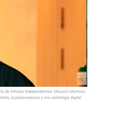
o de Artistas Independientes: Macario Martínez
nto, la perseverancia y una estrategia digital