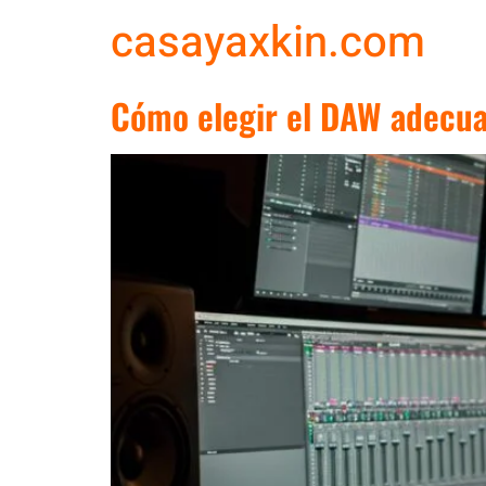
casayaxkin.com
Cómo elegir el DAW adecua