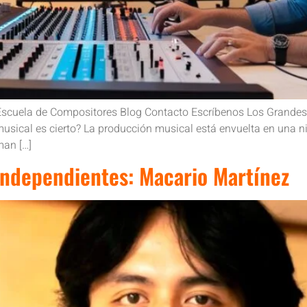
Escuela de Compositores Blog Contacto Escríbenos Los Grandes 
usical es cierto? La producción musical está envuelta en una ni
man […]
 Independientes: Macario Martínez