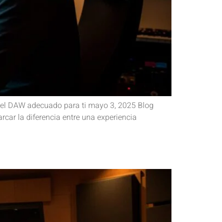
 el DAW adecuado para ti mayo 3, 2025 Blog
rcar la diferencia entre una experiencia