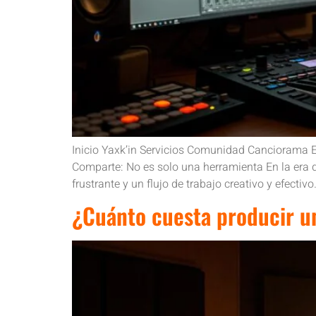
Inicio Yaxk’in Servicios Comunidad Canciorama 
Comparte: No es solo una herramienta En la era di
frustrante y un flujo de trabajo creativo y efectivo.
¿Cuánto cuesta producir u