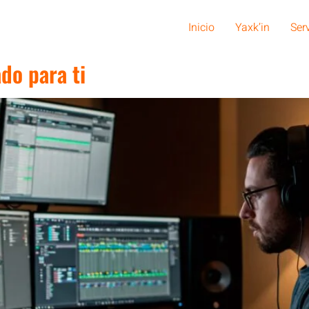
Inicio
Yaxk’in
Ser
do para ti