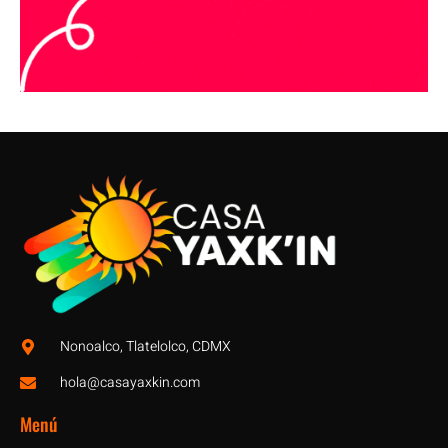
Nonoalco, Tlatelolco, CDMX
hola@casayaxkin.com
Menú