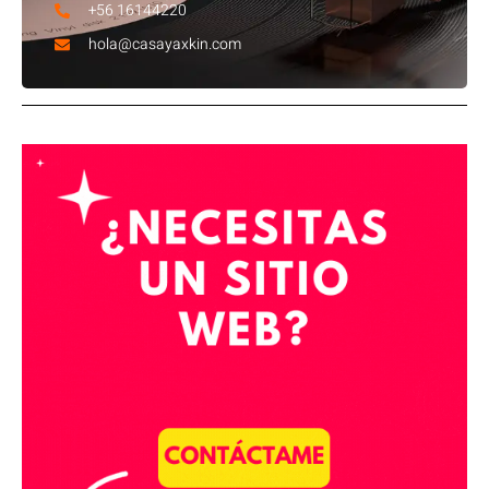
+56 16144220
hola@casayaxkin.com