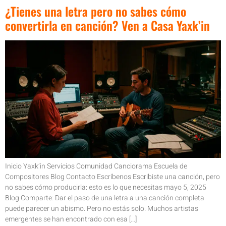
¿Tienes una letra pero no sabes cómo
convertirla en canción? Ven a Casa Yaxk’in
Inicio Yaxk’in Servicios Comunidad Canciorama Escuela de
Compositores Blog Contacto Escríbenos Escribiste una canción, pero
no sabes cómo producirla: esto es lo que necesitas mayo 5, 2025
Blog Comparte: Dar el paso de una letra a una canción completa
puede parecer un abismo. Pero no estás solo. Muchos artistas
emergentes se han encontrado con esa […]