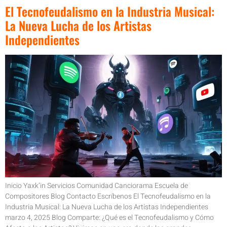
El Tecnofeudalismo en la Industria Musical:
La Nueva Lucha de los Artistas
Independientes
Inicio Yaxk’in Servicios Comunidad Canciorama Escuela de
Compositores Blog Contacto Escríbenos El Tecnofeudalismo en la
Industria Musical: La Nueva Lucha de los Artistas Independientes
marzo 4, 2025 Blog Comparte: ¿Qué es el Tecnofeudalismo y Cómo