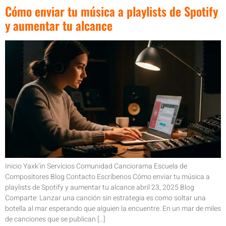
Cómo enviar tu música a playlists de Spotify
y aumentar tu alcance
Inicio Yaxk’in Servicios Comunidad Canciorama Escuela de
Compositores Blog Contacto Escríbenos Cómo enviar tu música a
playlists de Spotify y aumentar tu alcance abril 23, 2025 Blog
Comparte: Lanzar una canción sin estrategia es como soltar una
botella al mar esperando que alguien la encuentre. En un mar de miles
de canciones que se publican […]