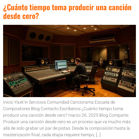
¿Cuánto tiempo toma producir una canción
desde cero?
Inicio Yaxk’in Servicios Comunidad Canciorama Escuela de
Compositores Blog Contacto Escríbenos ¿Cuánto tiempo toma
producir una canción desde cero? marzo 26, 2025 Blog Comparte:
Producir una canción desde cero es un proceso que va mucho más
allá de solo grabar un par de pistas. Desde la composición hasta la
masterización final, cada etapa requiere tiempo, […]