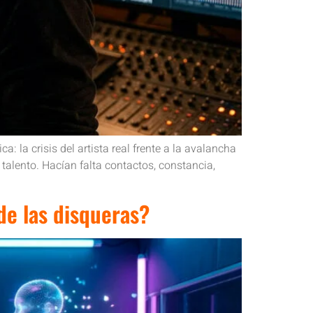
la crisis del artista real frente a la avalancha
 talento. Hacían falta contactos, constancia,
 de las disqueras?