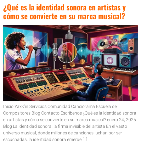
¿Qué es la identidad sonora en artistas y
cómo se convierte en su marca musical?
Inicio Yaxk’in Servicios Comunidad Canciorama Escuela de
Compositores Blog Contacto Escríbenos ¿Qué es la identidad sonora
en artistas y cómo se convierte en su marca musical? enero 24, 2025
Blog La identidad sonora: la firma invisible del artista En el vasto
universo musical, donde millones de canciones luchan por ser
escuchadas, la identidad sonora emerge […]