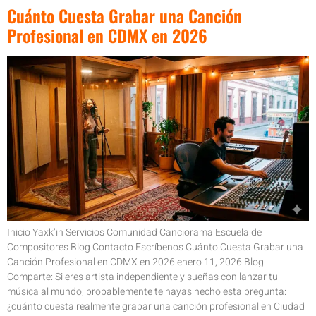
Cuánto Cuesta Grabar una Canción
Profesional en CDMX en 2026
Inicio Yaxk’in Servicios Comunidad Canciorama Escuela de
Compositores Blog Contacto Escríbenos Cuánto Cuesta Grabar una
Canción Profesional en CDMX en 2026 enero 11, 2026 Blog
Comparte: Si eres artista independiente y sueñas con lanzar tu
música al mundo, probablemente te hayas hecho esta pregunta:
¿cuánto cuesta realmente grabar una canción profesional en Ciudad