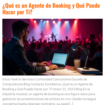
¿Qué es un Agente de Booking y Qué Puede
Hacer por Ti?
Inicio Yaxk’in Servicios Comunidad Canciorama Escuela de
Compositores Blog Contacto Escríbenos ¿Qué es un Agente de
Booking y Qué Puede Hacer por Ti? enero 22, 2025 Blog En la
industria musical, un agente de booking es una figura clave para
gestionar las presentaciones de artistas en vivo. Desde conseguir
conciertos hasta negociar contratos, su papel […]