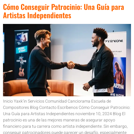
Cómo Conseguir Patrocinio: Una Guía para
Artistas Independientes
Inicio Yaxk’in Servicios Comunidad Canciorama Escuela de
Compositores Blog Contacto Escríbenos Cómo Conseguir Patrocinio:
Una Guía para Artistas Independientes noviembre 10, 2024 Blog El
patrocinio es una de las mejores maneras de asegurar apoyo
financiero para tu carrera como artista independiente. Sin embargo,
conseguir patrocinadores puede parecer un desafío, especialmente